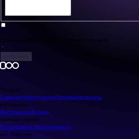
Принимаю условия использования сервиса
Отправить
videowidget.pro
©
2026
VideoWidget
Продукт
О виджете
Интеграции
Тарифы
Материалы
Материалы
Инструкции
Журнал
Личный кабинет
Попробовать бесплатно
Вход
чат Telegram