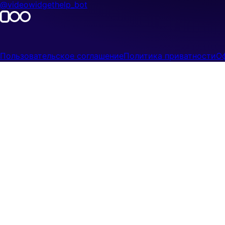
@videowidgethelp_bot
videowidget.pro
©
2026
VideoWidget
Пользовательское соглашение
Политика приватности
О