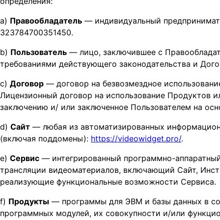
определения:
a)
Правообладатель
— индивидуальный предпринимат
323784700351450.
b)
Пользователь
— лицо, заключившее с Правообладат
требованиями действующего законодательства и Дого
c)
Договор
— договор на безвозмездное использование
Лицензионный договор на использование Продуктов и
заключению и/ или заключенное Пользователем на осно
d)
Сайт
— любая из автоматизированных информационн
(включая поддомены):
https://videowidget.pro/
.
e)
Сервис
— интегрированный программно-аппаратный 
трансляции видеоматериалов, включающий Сайт, Инс
реализующие функциональные возможности Сервиса.
f)
Продукты
— программы для ЭВМ и базы данных в сос
программных модулей, их совокупности и/или функци