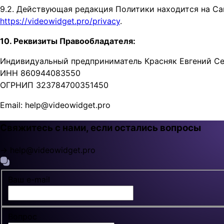
9.2. Действующая редакция Политики находится на Саи
https://videowidget.pro/privacy
.
10. Реквизиты Правообладателя:
Индивидуальный предприниматель Красняк Евгений С
ИНН 860944083550
ОГРНИП 323784700351450
Email: help@videowidget.pro
Свяжитесь с нами, если остались вопросы
→ help@videowidget.pro
Ваш e-mail
Вопрос